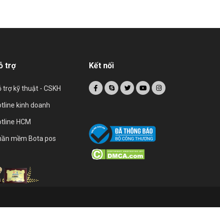
ỗ trợ
Kết nối
 trợ kỹ thuật - CSKH
tline kinh doanh
tline HCM
hần mềm Bota pos