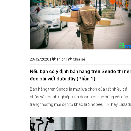
23/12/2020 |
Thích |
Chia sẻ
Nếu bạn có ý định bán hàng trên Sendo thì nê
đọc bài viết dưới đây (Phần 1)
Bán hàng trên Sendo là một lựa chọn của rất nhiều cá
nhân và doanh nghiệp kinh doanh online cùng với các
trang thương mại đện tử khác là Shopee, Tiki hay Lazad
Việc bạn đang sở hữu một cửa hàng, nhưng không đủ c
phí để mở một trang web riêng, thì Sendo sẽ […]