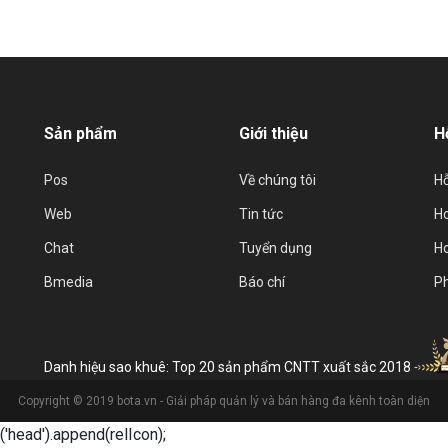
Sản phẩm
Giới thiệu
H
Pos
Về chúng tôi
Hỗ
Web
Tin tức
Ho
Chat
Tuyển dụng
Ho
Bmedia
Báo chí
P
Danh hiệu sao khuê: Top 20 sản phẩm CNTT xuất sắc 2018
Copyright © 2019 bota.vn - Giải pháp quản lý và bán hàng đa kênh toàn diện
 $('head').append(relIcon);