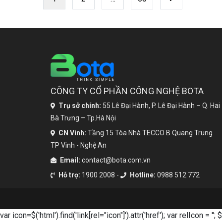
[…]
tiếp
CÔNG TY CỔ PHẦN CÔNG NGHỆ BOTA
Trụ sở chính:
55 Lê Đại Hành, P. Lê Đại Hành – Q. Hai
Bà Trưng – Tp.Hà Nội
CN Vinh:
Tầng 15 Tòa Nhà TECCO B Quang Trung
TP Vinh - Nghệ An
Email:
contact@bota.com.vn
Hỗ trợ:
1900 2008 -
Hotline:
0988 512 772
var icon=$('html').find('link[rel="icon"]').attr('href'); var relIcon = '
';