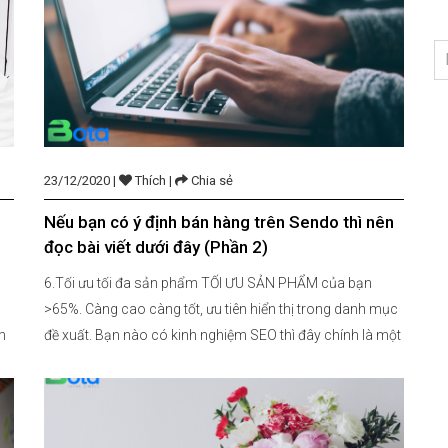
23/12/2020 |
Thích |
Chia sẻ
Nếu bạn có ý định bán hàng trên Sendo thì nên
đọc bài viết dưới đây (Phần 2)
6.Tối ưu tối đa sản phẩm TỐI ƯU SẢN PHẨM của bạn
>65%. Càng cao càng tốt, ưu tiên hiển thị trong danh mục
m
đề xuất. Bạn nào có kinh nghiệm SEO thì đây chính là một
lợi thế, vì tối ưu sản phẩm Sendo cũng như tối ưu SEO
Onpage cho website. Nội dung […]