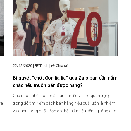
22/12/2020 |
Thích |
Chia sẻ
Bí quyết “chốt đơn lia lịa” qua Zalo bạn cần nắm
chắc nếu muốn bán được hàng?
Chủ shop nhỏ luôn phải gánh nhiều vai trò quan trọng,
ựa
trong đó tìm kiếm cách bán hàng hiệu quả luôn là nhiệm
vụ quan trọng nhất. Bạn có thể thử nhiều kênh quảng cáo
n
bán hàng khác nhau, đặc biệt là các kênh đã được kiểm
h
nghiệm như Google và facebook. Tuy nhiên, khi […]