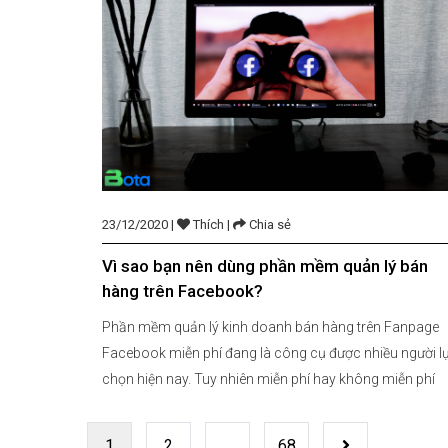
23/12/2020 |
Thích |
Chia sẻ
Vì sao bạn nên dùng phần mềm quản lý bán
hàng trên Facebook?
Phần mềm quản lý kinh doanh bán hàng trên Fanpage
Facebook miễn phí đang là công cụ được nhiều người l
chọn hiện nay. Tuy nhiên miễn phí hay không miễn phí
không quyết định phần mềm có tốt hay không. Các phầ
mềm miễn phí sẽ có cách khai thác doanh thu qua các
1
2
…
68
Trang