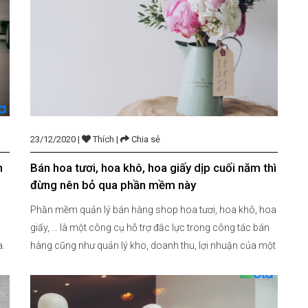
23/12/2020 |
Thích |
Chia sẻ
n
Bán hoa tươi, hoa khô, hoa giấy dịp cuối năm thì
đừng nên bỏ qua phần mềm này
Phần mềm quản lý bán hàng shop hoa tươi, hoa khô, hoa
giấy, … là một công cụ hỗ trợ đắc lực trong công tác bán
a.
hàng cũng như quản lý kho, doanh thu, lợi nhuận của một
hi
cửa hàng shop hoa tươi, hoa khô, hoa giấy, … 1. Nhập kho
chính xác Đối với […]