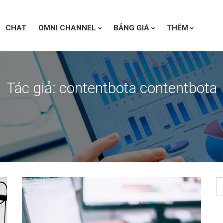
CHAT
OMNI CHANNEL
BẢNG GIÁ
THÊM
Tác giả:
contentbota contentbota