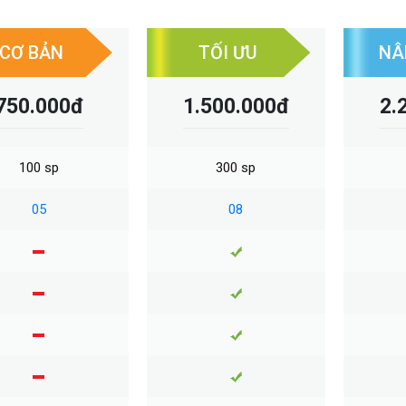
CƠ BẢN
TỐI ƯU
NÂ
750.000đ
1.500.000đ
2.
100 sp
300 sp
05
08
Việt
Việt - Anh