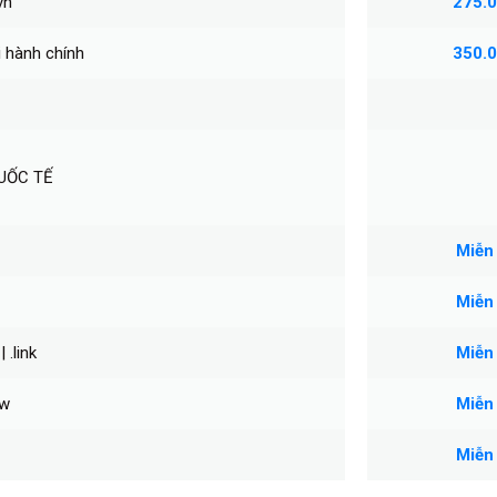
vn
275.
i hành chính
350.
UỐC TẾ
Miễn
Miễn
| .link
Miễn
pw
Miễn
Miễn