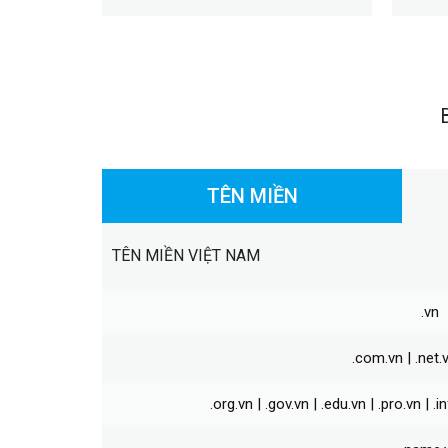
TÊN MIỀN
TÊN MIỀN VIỆT NAM
.vn
.com.vn | .net.v
.org.vn | .gov.vn | .edu.vn | .pro.vn | .in