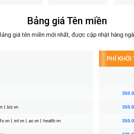
Bảng giá Tên miền
Bảng giá tên miền mới nhất, được cập nhật hàng ngà
PHÍ KHỞI
350.
n | .biz.vn
350.
fo.vn | .int.vn | .ac.vn | .health.vn
350.