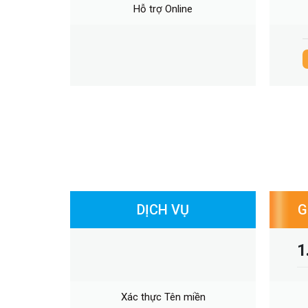
Hỗ trợ Online
Vipchat (gói trải nghiệm)
DỊCH VỤ
G
1
Xác thực Tên miền