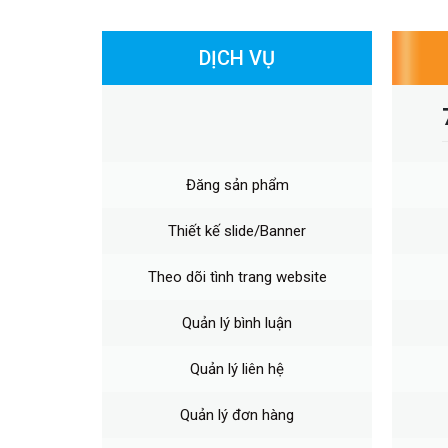
Form tùy chỉnh
DỊCH VỤ
Giá sỉ - giá lẻ
Tìm kiếm thông minh
Đóng dấu ảnh hàng loạt
Đăng sản phẩm
Responsive
Thiết kế slide/Banner
Phiên bản Mobile web
Theo dõi tình trang website
Đa ngôn ngữ
Quản lý bình luận
Đồng bộ sản phẩm lên sàn TMĐT
Quản lý liên hệ
Tích hợp vận chuyển
Quản lý đơn hàng