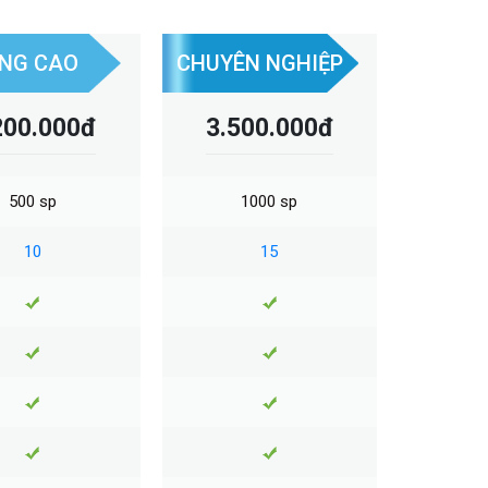
NG CAO
CHUYÊN NGHIỆP
200.000đ
3.500.000đ
500 sp
1000 sp
10
15
Việt + 2 ngôn ngữ bất kỳ