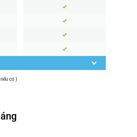
 nếu có )
háng