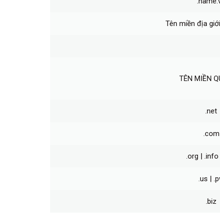
.name.
Tên miền địa giớ
TÊN MIỀN Q
.net
.com
.org | .info 
.us | .
.biz