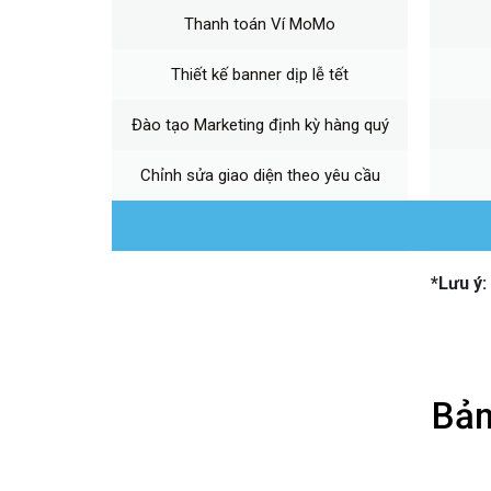
Thanh toán Ví MoMo
Thiết kế banner dịp lễ tết
Đào tạo Marketing định kỳ hàng quý
Chỉnh sửa giao diện theo yêu cầu
Chat box Facebook
*Lưu ý:
Quản lý bình luận FB
Kết nối website với Google Analytics
Bản
Phân quyền
Tạo khuyến mãi, mã coupon giảm giá