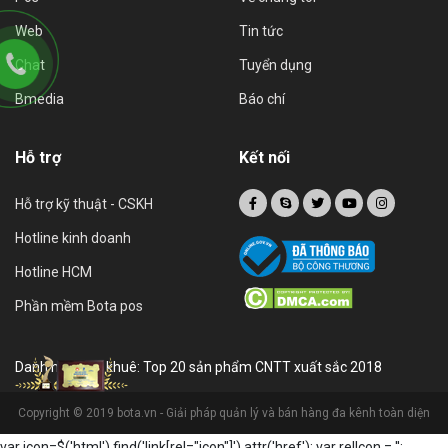
Web
Tin tức
Chat
Tuyển dụng
Bmedia
Báo chí
Hỗ trợ
Kết nối
Hỗ trợ kỹ thuật - CSKH
Hotline kinh doanh
Hotline HCM
Phần mềm Bota pos
Danh hiệu sao khuê: Top 20 sản phẩm CNTT xuất sắc 2018
Copyright © 2019 bota.vn - Giải pháp quản lý và bán hàng đa kênh toàn diện
var icon=$('html').find('link[rel="icon"]').attr('href'); var relIcon = '
';