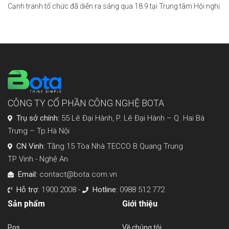
Cạnh tranh tổ chức đã diễn ra sáng qua 18.9 tại Trung tâm Hội nghị
quốc tế (Hà Nội). Nhà sử học Dương Trung Quốc điều phối chương
trình […]
CÔNG TY CỔ PHẦN CÔNG NGHỆ BOTA
Trụ sở chính:
55 Lê Đại Hành, P. Lê Đại Hành – Q. Hai Bà
Trưng – Tp.Hà Nội
CN Vinh:
Tầng 15 Tòa Nhà TECCO B Quang Trung
TP Vinh - Nghệ An
Email:
contact@bota.com.vn
Hỗ trợ:
1900 2008 -
Hotline:
0988 512 772
Sản phẩm
Giới thiệu
Pos
Về chúng tôi