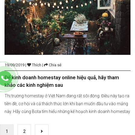
19/09/2019 |
Thích |
Chia sẻ
Để kinh doanh homestay online hiệu quả, hãy tham
khảo các kinh nghiệm sau
Thị trường homestay ở Việt Nam đang rất sôi động. Điều này tạo ra
tiền đề, cơ hội và cả thách thức lớn khi bạn muốn đầu tư vào mảng
này. Hãy cùng Bota tìm hiểu những kế hoạch kinh doanh homestay
online hiệu quả. Xem thêm: Lập kế hoạch kinh doanh homestay
hiệu quả chỉ với […]
1
2
Trang