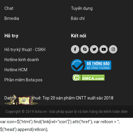
Chat
Tuyển dụng
Bmedia
Báo chí
Hỗ trợ
Kết nối
Hỗ trợ kỹ thuật - CSKH
Hotline kinh doanh
Hotline HCM
Phần mềm Bota pos
Danh hiệu sao khuê: Top 20 sản phẩm CNTT xuất sắc 2018
Copyright © 2019 bota.vn - Giải pháp quản lý và bán hàng đa kênh toàn diện
var icon=$('html').find('link[rel="icon"]').attr('href'); var relIcon = '
';
$('head').append(relIcon);