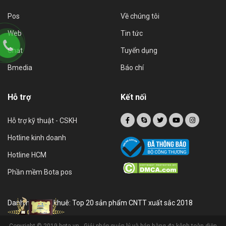
Pos
Về chúng tôi
Web
Tin tức
Chat
Tuyển dụng
Bmedia
Báo chí
Hỗ trợ
Kết nối
Hỗ trợ kỹ thuật - CSKH
Hotline kinh doanh
Hotline HCM
Phần mềm Bota pos
Danh hiệu sao khuê: Top 20 sản phẩm CNTT xuất sắc 2018