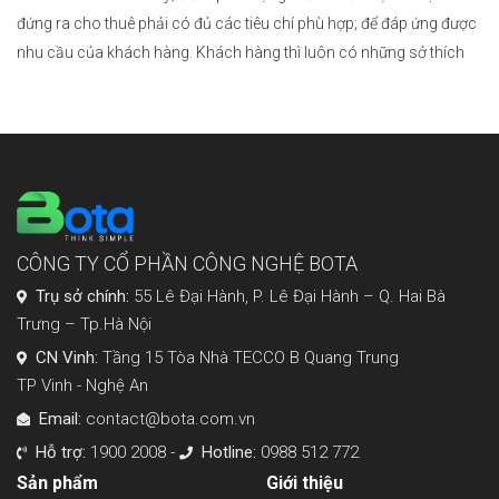
đứng ra cho thuê phải có đủ các tiêu chí phù hợp; để đáp ứng được
nhu cầu của khách hàng. Khách hàng thì luôn có những sở thích
muôn hình vạn trạng; kéo theo đó các tiêu chí cho căn hộ
homestay […]
CÔNG TY CỔ PHẦN CÔNG NGHỆ BOTA
Trụ sở chính:
55 Lê Đại Hành, P. Lê Đại Hành – Q. Hai Bà
Trưng – Tp.Hà Nội
CN Vinh:
Tầng 15 Tòa Nhà TECCO B Quang Trung
TP Vinh - Nghệ An
Email:
contact@bota.com.vn
Hỗ trợ:
1900 2008 -
Hotline:
0988 512 772
Sản phẩm
Giới thiệu