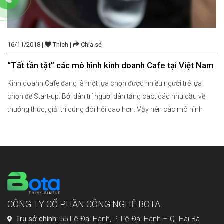
16/11/2018 |
Thích |
Chia sẻ
“Tất tần tật” các mô hình kinh doanh Cafe tại Việt Nam
Kinh doanh Cafe đang là một lựa chọn được nhiều người trẻ lựa
chọn để Start-up. Bởi dân trí người dân tăng cao; các nhu cầu về
thưởng thức, giải trí cũng đòi hỏi cao hơn. Vậy nên các mô hình
cafe truyền thống không còn phù hợp trên thị trường nữa. Càng có
thêm […]
CÔNG TY CỔ PHẦN CÔNG NGHỆ BOTA
Trụ sở chính:
55 Lê Đại Hành, P. Lê Đại Hành – Q. Hai Bà