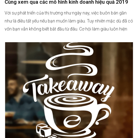
Cùng xem qua các mô hình kinh doanh hiệu quả 2019
Với sự phát triển của thị trường như ngày nay, việc buôn bán gần
như là điều tất yếu nếu bạn muốn làm giàu. Tuy nhiên mặc dù đã có
vốn bạn vẫn không biết bắt đầu từ đâu. Cơ hội làm giàu luôn hiện
hữu nhưng có thể bạn vô tình bỏ lỡ. Các […]