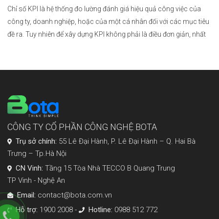
Chỉ số KPI là hệ thống đo lường đánh giá hiệu quả công việc của
công ty, doanh nghiệp, hoặc của một cá nhân đối với các mục tiêu
đề ra. Tuy nhiên để xây dựng KPI không phải là điều đơn giản, nhất
là với bộ phận sales – nhân viên bán hàng. […]
CÔNG TY CỔ PHẦN CÔNG NGHỆ BOTA
Trụ sở chính:
55 Lê Đại Hành, P. Lê Đại Hành – Q. Hai Bà
Trưng – Tp.Hà Nội
CN Vinh:
Tầng 15 Tòa Nhà TECCO B Quang Trung
TP Vinh - Nghệ An
Email:
contact@bota.com.vn
Hỗ trợ:
1900 2008 -
Hotline:
0988 512 772