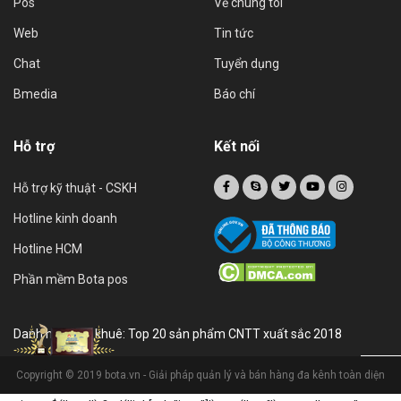
Pos
Về chúng tôi
Web
Tin tức
Chat
Tuyển dụng
Bmedia
Báo chí
Hỗ trợ
Kết nối
Hỗ trợ kỹ thuật - CSKH
Hotline kinh doanh
Hotline HCM
Phần mềm Bota pos
Danh hiệu sao khuê: Top 20 sản phẩm CNTT xuất sắc 2018
Copyright © 2019 bota.vn - Giải pháp quản lý và bán hàng đa kênh toàn diện