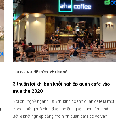
17/08/2020 |
Thích |
Chia sẻ
3 thuận lợi khi bạn khởi nghiệp quán cafe vào
mùa thu 2020
Nói chung về ngành F&B thì kinh doanh quán cafe là một
g
trong những mô hình được nhiều người quan tâm nhất.
Bởi lẽ khởi nghiệp bằng mô hình quán cafe có vô vàn
những thuận lợi khác nhau dành cho các start-up, đặc