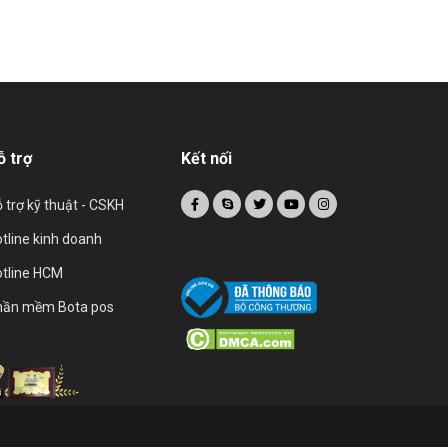
ỗ trợ
Kết nối
 trợ kỹ thuật - CSKH
tline kinh doanh
tline HCM
hần mềm Bota pos