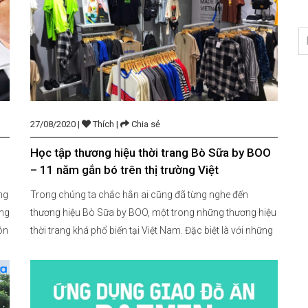
27/08/2020 |
Thích |
Chia sẻ
Học tập thương hiệu thời trang Bò Sữa by BOO
– 11 năm gắn bó trên thị trường Việt
ng
Trong chúng ta chắc hẳn ai cũng đã từng nghe đến
ong
thương hiệu Bò Sữa by BOO, một trong những thương hiệu
ôn
thời trang khá phổ biến tại Việt Nam. Đặc biệt là với những
bạn trẻ, nhóm đối tượng khách hàng của Bò Sữa, thì
những sản phẩm áo phông với chất liệu siêu […]