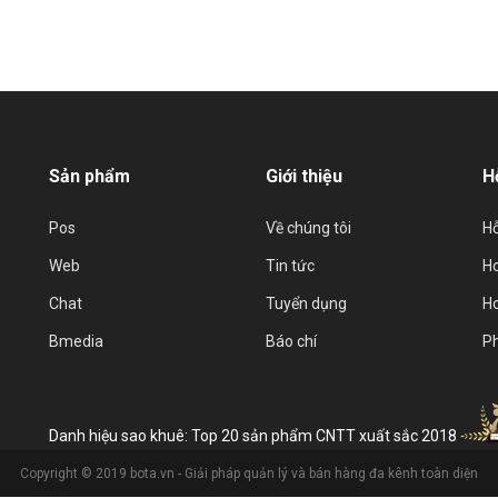
biệt là với thị trường Việt Nam. Trong bài viết dưới […]
Sản phẩm
Giới thiệu
H
Pos
Về chúng tôi
Hỗ
Web
Tin tức
Ho
Chat
Tuyển dụng
Ho
Bmedia
Báo chí
P
Danh hiệu sao khuê: Top 20 sản phẩm CNTT xuất sắc 2018
Copyright © 2019 bota.vn - Giải pháp quản lý và bán hàng đa kênh toàn diện