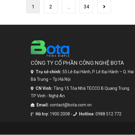
bận rộn của mọi người đều tăng. Dẫn […]
1
2
…
34
Trang
tiếp
CÔNG TY CỔ PHẦN CÔNG NGHỆ BOTA
Trụ sở chính:
55 Lê Đại Hành, P. Lê Đại Hành – Q. Hai
Bà Trưng – Tp.Hà Nội
CN Vinh:
Tầng 15 Tòa Nhà TECCO B Quang Trung
TP Vinh - Nghệ An
Email:
contact@bota.com.vn
Hỗ trợ:
1900 2008 -
Hotline:
0988 512 772