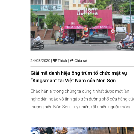
24/08/2020 |
Thích |
Chia sẻ
Giải mã danh hiệu ông trùm tổ chức mật vụ
“Kingsman” tại Việt Nam của Nón Sơn
Chắc hẳn ai trong chúng ta cũng ít nhất được một lần
nghe đến hoặc vô tình gặp trên đường phố cửa hàng củ
thương hiệu Nón Sơn. Tuy nhiên, rất nhiều người không
khỏi thắc mắc vì sao những cơ sở của chuỗi cửa hàng
Nón Sơn đều nằm trên các vị trí đắc […]