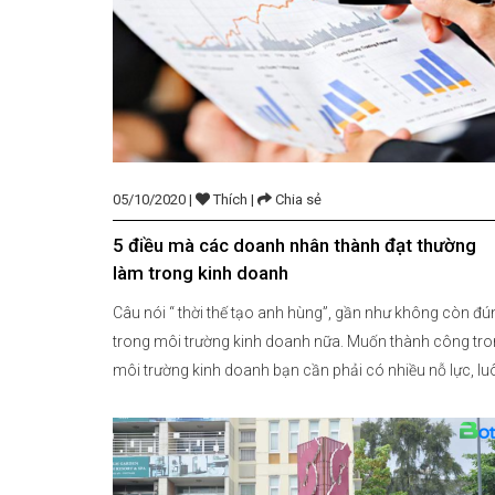
05/10/2020 |
Thích |
Chia sẻ
5 điều mà các doanh nhân thành đạt thường
làm trong kinh doanh
Câu nói “ thời thế tạo anh hùng”, gần như không còn đú
trong môi trường kinh doanh nữa. Muốn thành công tr
môi trường kinh doanh bạn cần phải có nhiều nỗ lực, lu
chăm chỉ và sáng tạo trong công việc chứ không thể
trông chờ cơ hội tự nhiên mà đến. Dưới đây là […]