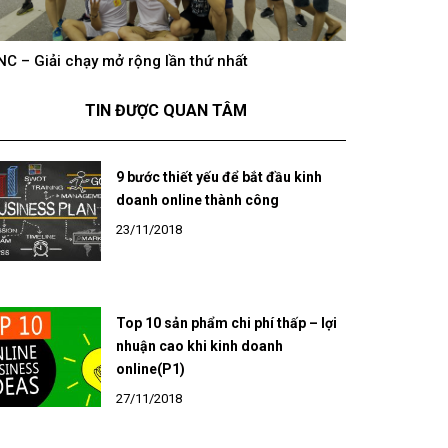
NC – Giải chạy mở rộng lần thứ nhất
hông khí cổ vũ U23 Việt Nam tại BNC Group trên
BNC – Giải chạ
óng truyền hình K+
TIN ĐƯỢC QUAN TÂM
9 bước thiết yếu để bắt đầu kinh
doanh online thành công
23/11/2018
Top 10 sản phẩm chi phí thấp – lợi
nhuận cao khi kinh doanh
online(P1)
27/11/2018