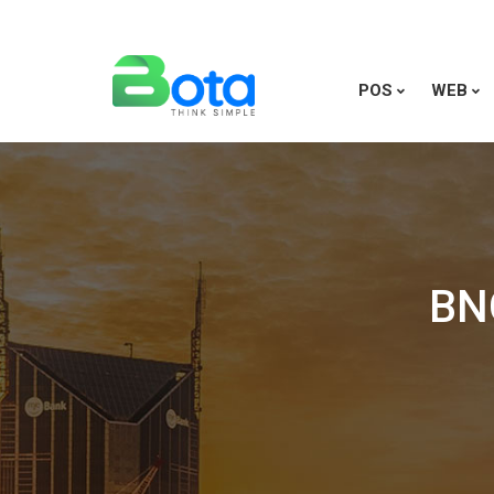
POS
WEB
BN