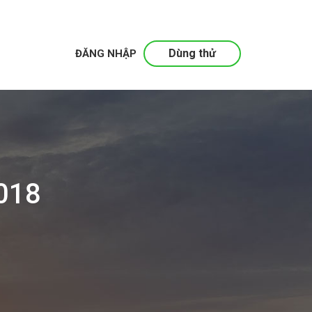
Dùng thử
ĐĂNG NHẬP
018