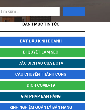
Tìm
kiếm
DANH MỤC TIN TỨC
BẮT ĐẦU KINH DOANH
BÍ QUYẾT LÀM SEO
CÁC DỊCH VỤ CỦA BOTA
CÂU CHUYỆN THÀNH CÔNG
DỊCH COVID-19
GIẢI PHÁP BÁN HÀNG
KINH NGHIỆM QUẢN LÝ BÁN HÀNG