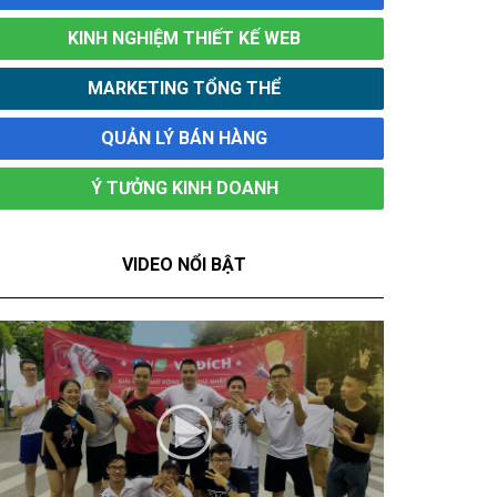
KINH NGHIỆM THIẾT KẾ WEB
MARKETING TỔNG THỂ
QUẢN LÝ BÁN HÀNG
Ý TƯỞNG KINH DOANH
VIDEO NỔI BẬT