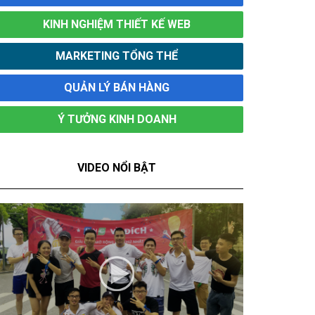
KINH NGHIỆM THIẾT KẾ WEB
MARKETING TỔNG THỂ
QUẢN LÝ BÁN HÀNG
Ý TƯỞNG KINH DOANH
VIDEO NỔI BẬT