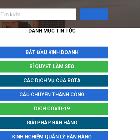
Tìm
kiếm
DANH MỤC TIN TỨC
BẮT ĐẦU KINH DOANH
BÍ QUYẾT LÀM SEO
CÁC DỊCH VỤ CỦA BOTA
CÂU CHUYỆN THÀNH CÔNG
DỊCH COVID-19
GIẢI PHÁP BÁN HÀNG
KINH NGHIỆM QUẢN LÝ BÁN HÀNG