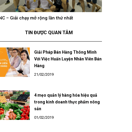
NC – Giải chạy mở rộng lần thứ nhất
hông khí cổ vũ U23 Việt Nam tại BNC Group trên
BNC – Giải chạ
óng truyền hình K+
TIN ĐƯỢC QUAN TÂM
Giải Pháp Bán Hàng Thông Minh
Với Việc Huấn Luyện Nhân Viên Bán
Hàng
21/02/2019
4 mẹo quản lý hàng hóa hiệu quả
trong kinh doanh thực phẩm nông
sản
01/02/2019