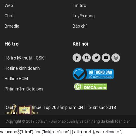
Web
Tin tức
Chat
Tuyển dụng
Bmedia
Báo chí
Hỗ trợ
Kết nối
Hỗ trợ kỹ thuật - CSKH
Hotline kinh doanh
Hotline HCM
Phần mềm Bota pos
Danh hiệu sao khuê: Top 20 sản phẩm CNTT xuất sắc 2018
Copyright © 2019 bota.vn - Giải pháp quản lý và bán hàng đa kênh toàn diện
var icon=$('html').find('link[rel="icon"]').attr('href'); var relIcon = '
';