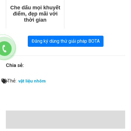
Che dấu mọi khuyết
điểm, đẹp mãi với
thời gian
Đăng ký dùng thử giải pháp BOTA
Chia sẻ:
Thẻ:
vật liệu nhôm