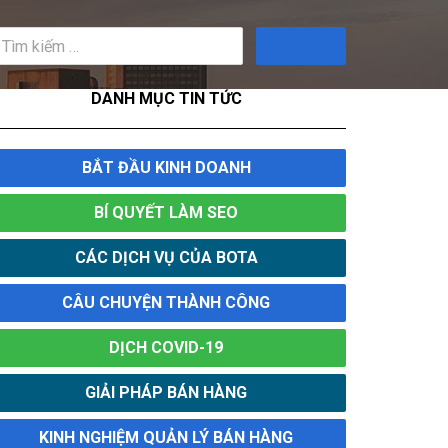
Tìm
kiếm
DANH MỤC TIN TỨC
BẮT ĐẦU KINH DOANH
BÍ QUYẾT LÀM SEO
CÁC DỊCH VỤ CỦA BOTA
CÂU CHUYỆN THÀNH CÔNG
DỊCH COVID-19
GIẢI PHÁP BÁN HÀNG
KINH NGHIỆM QUẢN LÝ BÁN HÀNG