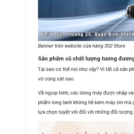
Không khí cổ vũ U23 Việt Nam tại BNC G
sóng truyền hình K+
Banner trên website cửa hàng 302 Store
Sản phẩm cũ chất lượng tương đươn
Tại sao có thể nói như vậy? Vì tất cả sản
vô cùng sát sao.
Về ngoại hình, các dòng máy được nhập vào
phẩm long lanh không hề kém máy zin mà gi
lựa chọn tuyệt vời đối với những đối tượng