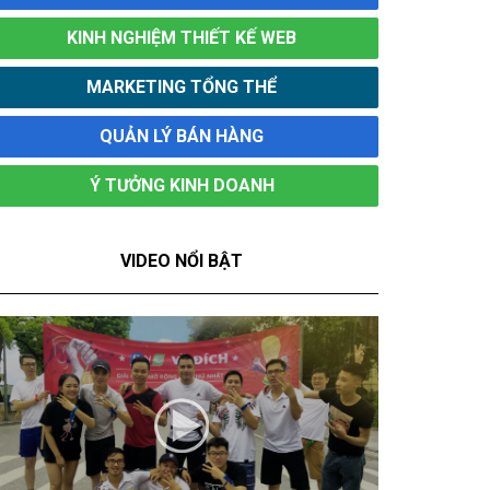
KINH NGHIỆM THIẾT KẾ WEB
MARKETING TỔNG THỂ
QUẢN LÝ BÁN HÀNG
Ý TƯỞNG KINH DOANH
VIDEO NỔI BẬT