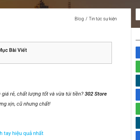
Blog
Tin tức sự kiện
ục Bài Viết
á rẻ, chất lượng tốt và vừa túi tiền?
302 Store
ưng xịn, cũ nhưng chất!
 tay hiệu quả nhất