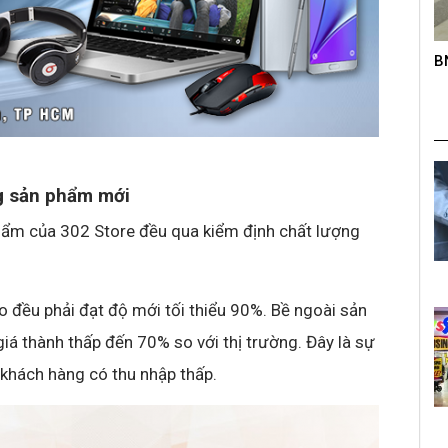
roup trên
BNC – Giải chạy mở rộng lần thứ nhất
K
s
g sản phẩm mới
 phẩm của 302 Store đều qua kiểm định chất lượng
 đều phải đạt độ mới tối thiểu 90%. Bề ngoài sản
á thành thấp đến 70% so với thị trường. Đây là sự
 khách hàng có thu nhập thấp.