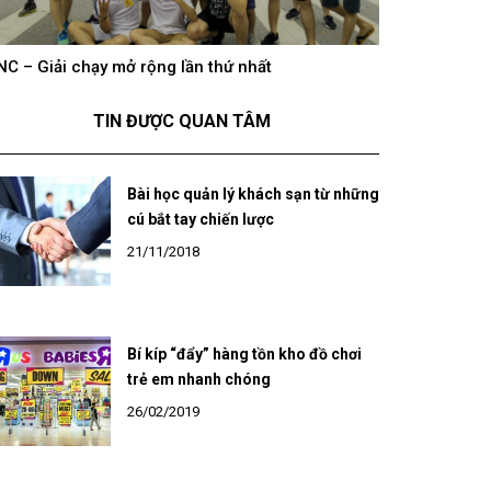
hông khí cổ vũ U23 Việt Nam tại BNC Group trên
BNC – Giải chạ
óng truyền hình K+
TIN ĐƯỢC QUAN TÂM
Bài học quản lý khách sạn từ những
cú bắt tay chiến lược
21/11/2018
Bí kíp “đẩy” hàng tồn kho đồ chơi
trẻ em nhanh chóng
26/02/2019