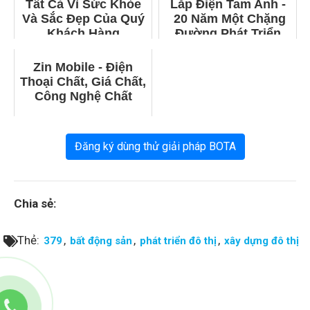
Tất Cả Vì Sức Khỏe
Lắp Điện Tam Anh -
Và Sắc Đẹp Của Quý
20 Năm Một Chặng
Khách Hàng
Đường Phát Triển
Zin Mobile - Điện
Thoại Chất, Giá Chất,
Công Nghệ Chất
Đăng ký dùng thử giải pháp BOTA
Chia sẻ:
Thẻ:
,
,
,
379
bất động sản
phát triển đô thị
xây dựng đô thị