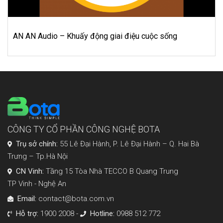
Đồng Hồ Dũng Kỳ – Niềm Tin Tạo Dựng Giá Trị
CÔNG TY CỔ PHẦN CÔNG NGHỆ BOTA
Trụ sở chính:
55 Lê Đại Hành, P. Lê Đại Hành – Q. Hai Bà
Trưng – Tp.Hà Nội
CN Vinh:
Tầng 15 Tòa Nhà TECCO B Quang Trung
TP Vinh - Nghệ An
Email:
contact@bota.com.vn
Hỗ trợ:
1900 2008 -
Hotline:
0988 512 772