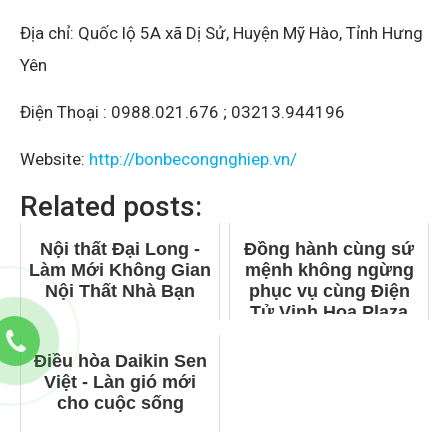
Địa chỉ: Quốc lộ 5A xã Dị Sử, Huyện Mỹ Hào, Tỉnh Hưng
Yên
Điện Thoại : 0988.021.676 ; 03213.944196
Website:
http://bonbecongnghiep.vn/
Related posts:
Nội thất Đại Long -
Đồng hành cùng sứ
Làm Mới Không Gian
mệnh không ngừng
Nội Thất Nhà Bạn
phục vụ cùng Điện
Tử Vinh Hoa Plaza
Điều hòa Daikin Sen
Việt - Làn gió mới
cho cuộc sống