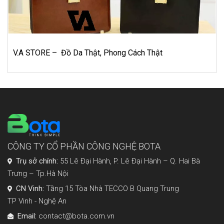
Trang thiết bị trường học Đức Việt, chắp cánh tươn
đất nước
CÔNG TY CỔ PHẦN CÔNG NGHỆ BOTA
Trụ sở chính:
55 Lê Đại Hành, P. Lê Đại Hành – Q. Hai Bà
Trưng – Tp.Hà Nội
CN Vinh:
Tầng 15 Tòa Nhà TECCO B Quang Trung
TP Vinh - Nghệ An
Email:
contact@bota.com.vn