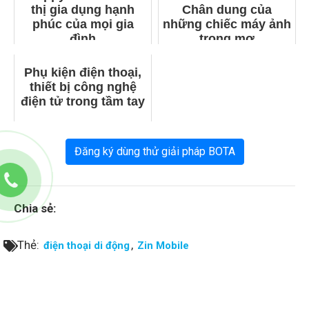
thị gia dụng hạnh
Chân dung của
phúc của mọi gia
những chiếc máy ảnh
đình
trong mơ
Phụ kiện điện thoại,
thiết bị công nghệ
điện tử trong tầm tay
Đăng ký dùng thử giải pháp BOTA
Chia sẻ:
Thẻ:
,
điện thoại di động
Zin Mobile