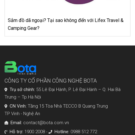
avel &
Hoàng Anh – Xứng danh đơn vị đi đầu trong sản x
thiết bị công nghiệp
CÔNG TY CỔ PHẦN CÔNG NGHỆ BOTA
Trụ sở chính:
55 Lê Đại Hành, P. Lê Đại Hành – Q. Hai Bà
Trưng – Tp.Hà Nội
CN Vinh:
Tầng 15 Tòa Nhà TECCO B Quang Trung
TP Vinh - Nghệ An
Email:
contact@bota.com.vn
Hỗ trợ:
1900 2008 -
Hotline:
0988 512 772