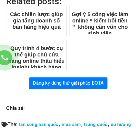
Related posts:
Các chiến lược giúp
Gợi ý 5 công việc làm
gia tăng doanh số
online “ kiếm bội tiền
bán hàng hiệu quả
” không cần vốn cho
sinh viên
Quy trình 4 bước cụ
thể giúp chủ cửa
hàng online thấu hiểu
insight khách hàng
tiềm năng
Đăng ký dùng thử giải pháp BOTA
Chia sẻ:
Thẻ:
,
,
,
làn sóng hàn quốc
mua sắm
trung quốc
xu hướng