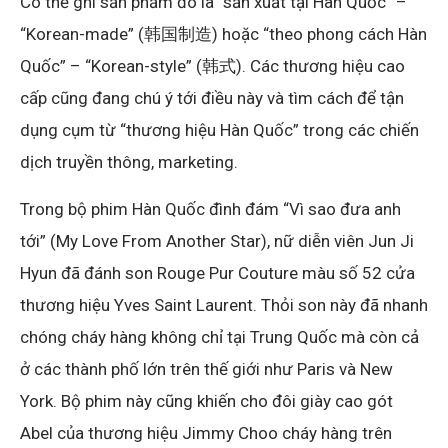
Có thể ghi sản phẩm đó là “sản xuất tại Hàn Quốc” –
“Korean-made” (韩国制造) hoặc “theo phong cách Hàn
Quốc” – “Korean-style” (韩式). Các thương hiệu cao
cấp cũng đang chú ý tới điều này và tìm cách để tận
dụng cụm từ “thương hiệu Hàn Quốc” trong các chiến
dịch truyền thông, marketing.
Trong bộ phim Hàn Quốc đình đám “Vì sao đưa anh
tới” (My Love From Another Star), nữ diễn viên Jun Ji
Hyun đã đánh son Rouge Pur Couture màu số 52 cửa
thương hiệu Yves Saint Laurent. Thỏi son này đã nhanh
chóng cháy hàng không chỉ tại Trung Quốc mà còn cả
ở các thành phố lớn trên thế giới như Paris và New
York. Bộ phim này cũng khiến cho đôi giày cao gót
Abel của thương hiệu Jimmy Choo cháy hàng trên