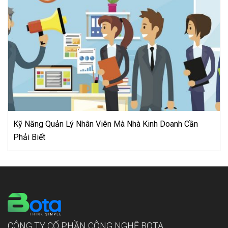
Kinh doanh dịp 20/11: Bỏ vốn nhỏ, thu lãi lớn
CÔNG TY CỔ PHẦN CÔNG NGHỆ BOTA