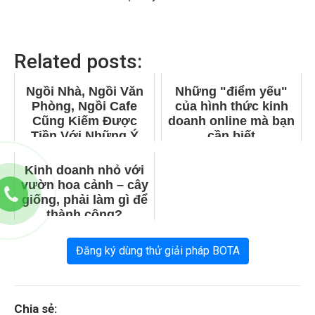
Related posts:
Ngồi Nhà, Ngồi Văn
Những "điểm yếu"
Phòng, Ngồi Cafe
của hình thức kinh
Cũng Kiếm Được
doanh online mà bạn
Tiền Với Những Ý
cần biết
Tưởng Kinh Doanh
Online Dịp Tết
Kinh doanh nhỏ với
vườn hoa cảnh – cây
giống, phải làm gì để
thành công?
Đăng ký dùng thử giải pháp BOTA
Chia sẻ: