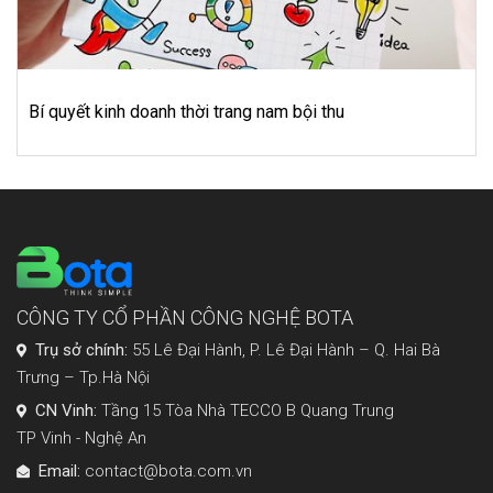
Kinh doanh chuỗi nhà hàng – Những thách thức cần biế
để đối mặt
CÔNG TY CỔ PHẦN CÔNG NGHỆ BOTA
Trụ sở chính:
55 Lê Đại Hành, P. Lê Đại Hành – Q. Hai Bà
Trưng – Tp.Hà Nội
CN Vinh:
Tầng 15 Tòa Nhà TECCO B Quang Trung
TP Vinh - Nghệ An
Email:
contact@bota.com.vn