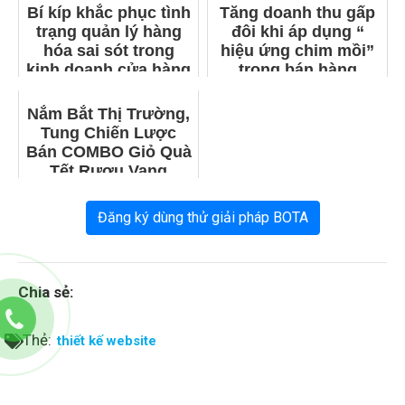
Bí kíp khắc phục tình
Tăng doanh thu gấp
trạng quản lý hàng
đôi khi áp dụng “
hóa sai sót trong
hiệu ứng chim mồi”
kinh doanh cửa hàng
trong bán hàng
thực phẩm
Nắm Bắt Thị Trường,
Tung Chiến Lược
Bán COMBO Giỏ Quà
Tết Rượu Vang
Đăng ký dùng thử giải pháp BOTA
Chia sẻ:
Thẻ:
thiết kế website