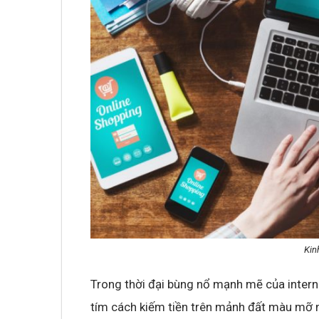
Không khí cổ vũ U23 Việt Nam tại BNC G
sóng truyền hình K+
Kin
Trong thời đại bùng nổ mạnh mẽ của interne
tím cách kiếm tiền trên mảnh đất màu mỡ n