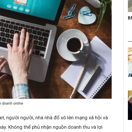
roup trên
BNC – Giải chạy mở rộng lần thứ nhất
K
s
h doanh online
t, người người, nhà nhà đổ xô lên mạng xã hội và
ày. Không thể phủ nhận nguồn doanh thu và lợi