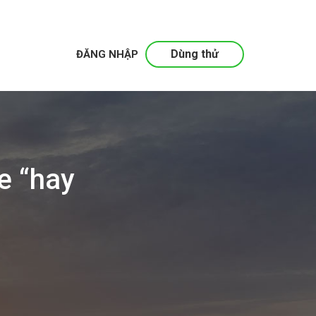
Dùng thử
ĐĂNG NHẬP
e “hay