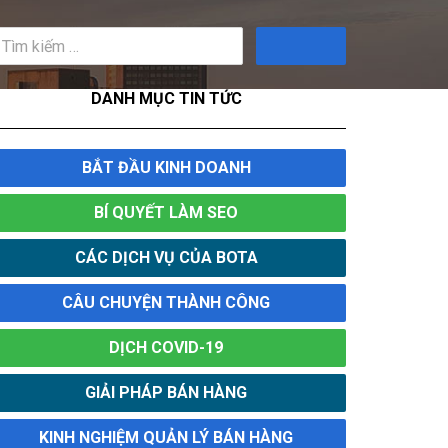
Tìm
kiếm
DANH MỤC TIN TỨC
BẮT ĐẦU KINH DOANH
BÍ QUYẾT LÀM SEO
CÁC DỊCH VỤ CỦA BOTA
CÂU CHUYỆN THÀNH CÔNG
DỊCH COVID-19
GIẢI PHÁP BÁN HÀNG
KINH NGHIỆM QUẢN LÝ BÁN HÀNG