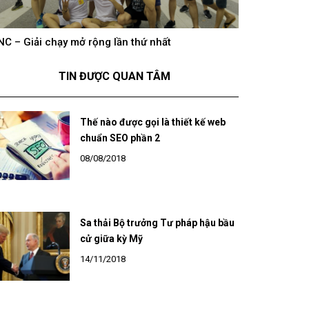
hông khí cổ vũ U23 Việt Nam tại BNC Group trên
BNC – Giải chạ
óng truyền hình K+
TIN ĐƯỢC QUAN TÂM
Thế nào được gọi là thiết kế web
chuẩn SEO phần 2
08/08/2018
Sa thải Bộ trưởng Tư pháp hậu bầu
cử giữa kỳ Mỹ
14/11/2018