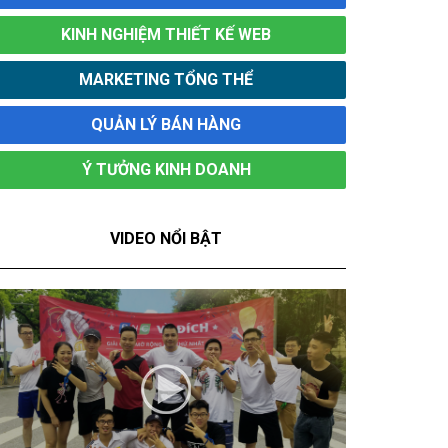
KINH NGHIỆM THIẾT KẾ WEB
MARKETING TỔNG THỂ
QUẢN LÝ BÁN HÀNG
Ý TƯỞNG KINH DOANH
VIDEO NỔI BẬT