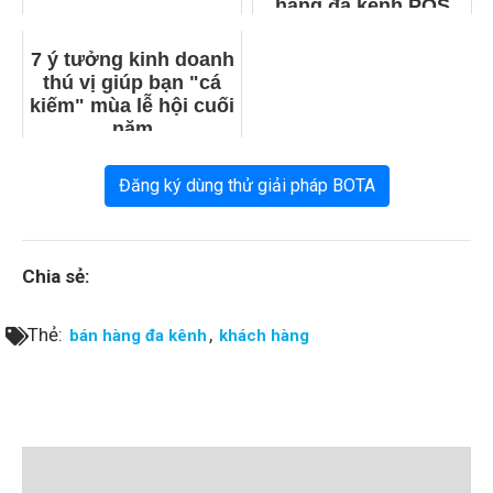
hàng đa kênh POS
hiệu quả
7 ý tưởng kinh doanh
thú vị giúp bạn "cá
kiếm" mùa lễ hội cuối
năm
Đăng ký dùng thử giải pháp BOTA
Chia sẻ:
Thẻ:
,
bán hàng đa kênh
khách hàng