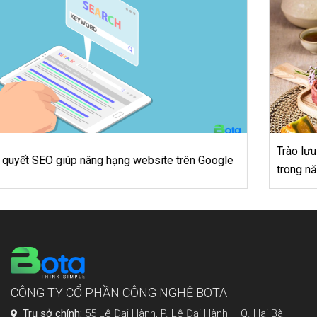
Trào lưu kinh doanh online bánh trung thu handmade
trong năm 2020
CÔNG TY CỔ PHẦN CÔNG NGHỆ BOTA
Trụ sở chính:
55 Lê Đại Hành, P. Lê Đại Hành – Q. Hai Bà