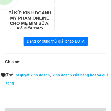
BÍ KÍP KINH DOANH
MỸ PHẨM ONLINE
CHO MẸ BỈM SỮA,
BÀ NỘI TRỢ
Đăng ký dùng thử giải pháp BOTA
Chia sẻ:
Thẻ:
,
bí quyết kinh doanh
kinh doanh cửa hàng hoa và quà
tặng