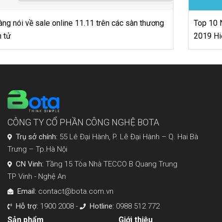
Top 10 Nguyên Tắc Xây Dựng Chiến Lược Bán Hàng
2019 Hiệu Quả
CÔNG TY CỔ PHẦN CÔNG NGHỆ BOTA
Trụ sở chính:
55 Lê Đại Hành, P. Lê Đại Hành – Q. Hai Bà
Trưng – Tp.Hà Nội
CN Vinh:
Tầng 15 Tòa Nhà TECCO B Quang Trung
TP Vinh - Nghệ An
Email:
contact@bota.com.vn
Hỗ trợ:
1900 2008 -
Hotline:
0988 512 772
Sản phẩm
Giới thiệu