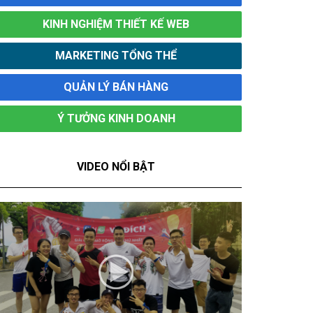
KINH NGHIỆM THIẾT KẾ WEB
MARKETING TỔNG THỂ
QUẢN LÝ BÁN HÀNG
Ý TƯỞNG KINH DOANH
VIDEO NỔI BẬT