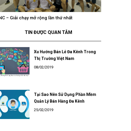
NC – Giải chạy mở rộng lần thứ nhất
hông khí cổ vũ U23 Việt Nam tại BNC Group trên
BNC – Giải chạ
óng truyền hình K+
TIN ĐƯỢC QUAN TÂM
Xu Hướng Bán Lẻ Đa Kênh Trong
Thị Trường Việt Nam
08/02/2019
Tại Sao Nên Sử Dụng Phần Mềm
Quản Lý Bán Hàng Đa Kênh
25/02/2019