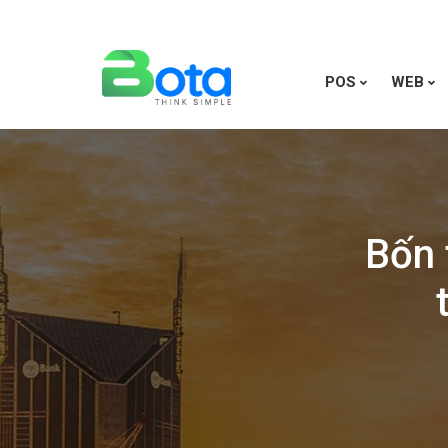
POS
WEB
Bốn 