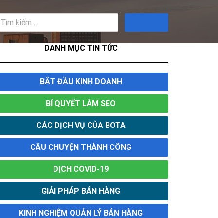
Tìm
kiếm
DANH MỤC TIN TỨC
BẮT ĐẦU KINH DOANH
BÍ QUYẾT LÀM SEO
CÁC DỊCH VỤ CỦA BOTA
CÂU CHUYỆN THÀNH CÔNG
DỊCH COVID-19
GIẢI PHÁP BÁN HÀNG
KINH NGHIỆM QUẢN LÝ BÁN HÀNG