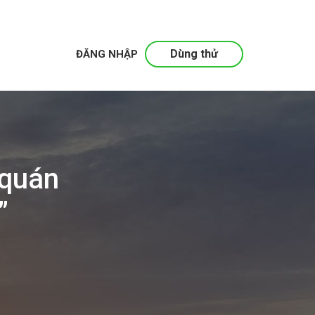
Dùng thử
ĐĂNG NHẬP
 quán
”