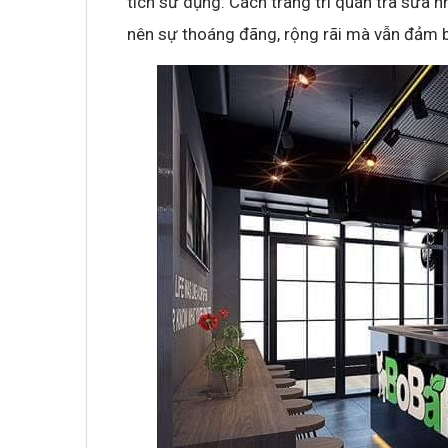
tích sử dụng. Cách trang trí quán trà sữa n
nên sự thoáng đãng, rộng rãi mà vẫn đảm b
Không khí cổ vũ U23 Việt Nam tại BNC G
sóng truyền hình K+