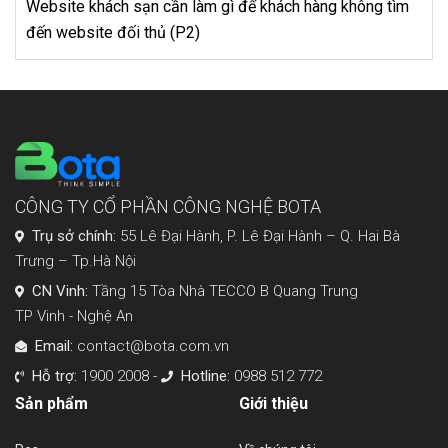
sạn cần làm gì để khách hàng không tìm
Tại sao phần m
i thủ (P2)
quan trọng?
CÔNG TY CỔ PHẦN CÔNG NGHỆ BOTA
Trụ sở chính:
55 Lê Đại Hành, P. Lê Đại Hành – Q. Hai Bà
Trưng – Tp.Hà Nội
CN Vinh:
Tầng 15 Tòa Nhà TECCO B Quang Trung
TP Vinh - Nghệ An
Email:
contact@bota.com.vn
Hỗ trợ:
1900 2008 -
Hotline:
0988 512 772
Sản phẩm
Giới thiệu