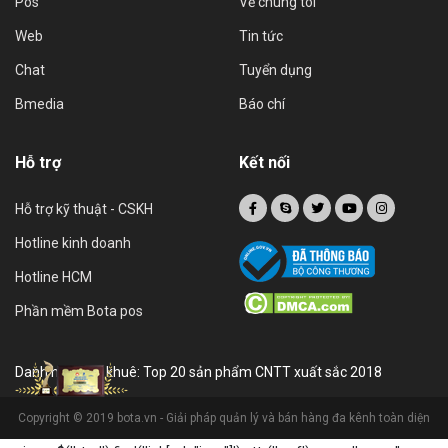
Pos
Về chúng tôi
Web
Tin tức
Chat
Tuyển dụng
Bmedia
Báo chí
Hỗ trợ
Kết nối
Hỗ trợ kỹ thuật - CSKH
Hotline kinh doanh
Hotline HCM
Phần mềm Bota pos
Danh hiệu sao khuê: Top 20 sản phẩm CNTT xuất sắc 2018
Copyright © 2019 bota.vn - Giải pháp quản lý và bán hàng đa kênh toàn diện