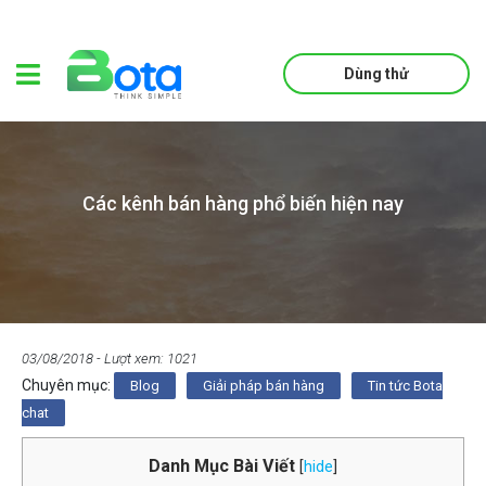
Dùng thử
Các kênh bán hàng phổ biến hiện nay
03/08/2018
- Lượt xem: 1021
Chuyên mục:
Blog
Giải pháp bán hàng
Tin tức Bota
chat
Danh Mục Bài Viết
[
hide
]