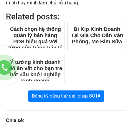
mình hay mình làm chủ cửa hàng.
Related posts:
Cách chọn hệ thống
Bí Kíp Kinh Doanh
quản lý bán hàng
Tại Gia Cho Dân Văn
POS hiệu quả với
Phòng, Mẹ Bỉm Sữa
từng cửa hàng bán lẻ
Ý tưởng kinh doanh
đồ ăn vặt cho bạn trẻ
bắt đầu khởi nghiệp
kinh doanh
Đăng ký dùng thử giải pháp BOTA
Chia sẻ: