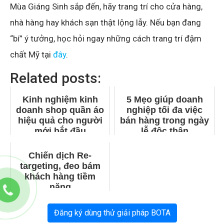
Mùa Giáng Sinh sắp đến, hãy trang trí cho cửa hàng,
nhà hàng hay khách sạn thật lộng lẫy. Nếu bạn đang
“bí” ý tưởng, học hỏi ngay những cách trang trí đậm
chất Mỹ tại
đây
.
Related posts:
Kinh nghiệm kinh
5 Mẹo giúp doanh
doanh shop quần áo
nghiệp tối đa việc
hiệu quả cho người
bán hàng trong ngày
mới bắt đầu
lễ độc thân
Chiến dịch Re-
targeting, đeo bám
khách hàng tiềm
năng
Đăng ký dùng thử giải pháp BOTA