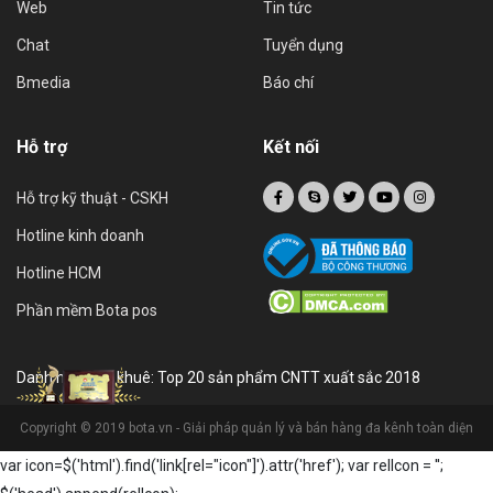
Web
Tin tức
Chat
Tuyển dụng
Bmedia
Báo chí
Hỗ trợ
Kết nối
Hỗ trợ kỹ thuật - CSKH
Hotline kinh doanh
Hotline HCM
Phần mềm Bota pos
Danh hiệu sao khuê: Top 20 sản phẩm CNTT xuất sắc 2018
Copyright © 2019 bota.vn - Giải pháp quản lý và bán hàng đa kênh toàn diện
var icon=$('html').find('link[rel="icon"]').attr('href'); var relIcon = '
';