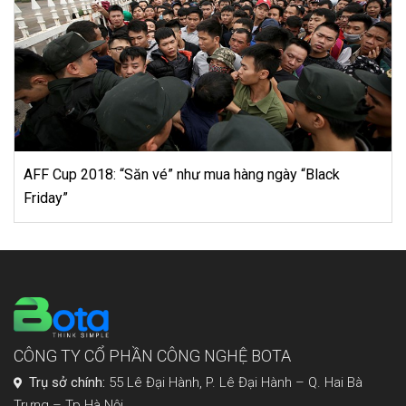
6 lý do tại sao Instagram lại là tốt nhất cho doanh ng
của bạn
CÔNG TY CỔ PHẦN CÔNG NGHỆ BOTA
Trụ sở chính:
55 Lê Đại Hành, P. Lê Đại Hành – Q. Hai Bà
Trưng – Tp.Hà Nội