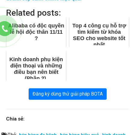
Related posts:
Alibaba có độc quyền
Top 4 công cụ hỗ trợ
lễ hội độc thân 11/11
tìm kiếm từ khóa
?
SEO cho website tốt
nhất
Kinh doanh phụ kiện
điện thoại và những
điều bạn nên biết
(Phần 2).
Đăng ký dùng thử giải pháp BOTA
Chia sẻ:
Thẻ:
,
,
bán hàng đa kênh
bán hàng hiệu quả
kinh doanh