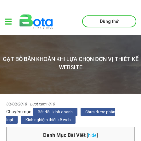
Dùng thử
GẠT BỎ BĂN KHOĂN KHI LỰA CHỌN ĐƠN VỊ THIẾT KẾ
WEBSITE
30/08/2018
- Lượt xem: 810
Chuyên mục:
Bắt đầu kinh doanh
Chưa được phân
loại
Kinh nghiệm thiết kế web
Danh Mục Bài Viết
[
hide
]