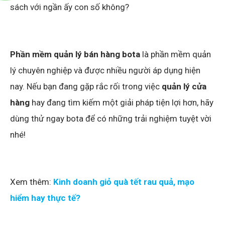
dùng thử ngay bota để có những trải nghiệm tuyệt vời
nhé!
Xem thêm:
Kinh doanh giỏ quà tết rau quả, mạo
hiểm hay thực tế?
Related posts:
Xây dựng website
Top 3 trang thương
chuẩn SEO từ con số
mại điện tử giảm giá
không
siêu chất dịp Black
Friday
Kế hoạch kinh doanh