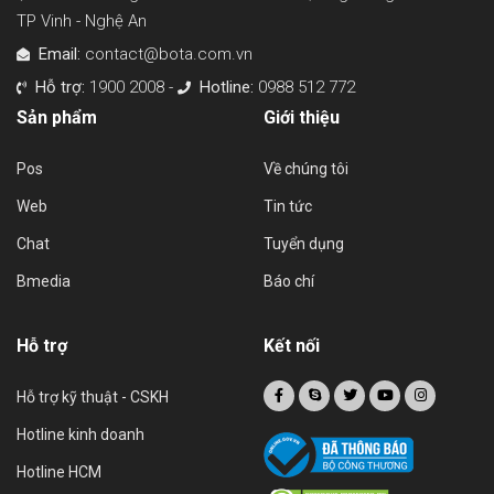
Chat
Tuyển dụng
Bmedia
Báo chí
Hỗ trợ
Kết nối
Hỗ trợ kỹ thuật - CSKH
Hotline kinh doanh
Hotline HCM
Phần mềm Bota pos
Danh hiệu sao khuê: Top 20 sản phẩm CNTT xuất sắc 2018
Copyright © 2019 bota.vn - Giải pháp quản lý và bán hàng đa kênh toàn diện
var icon=$('html').find('link[rel="icon"]').attr('href'); var relIcon = '
';
$('head').append(relIcon);