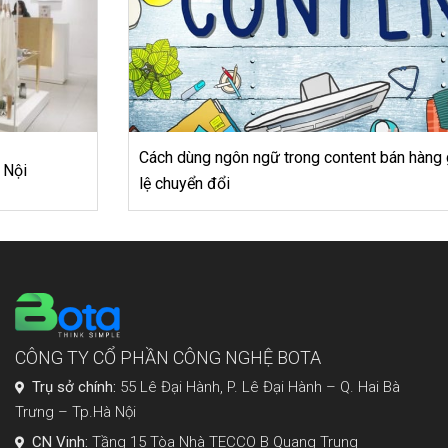
CÔNG TY CỔ PHẦN CÔNG NGHỆ BOTA
Trụ sở chính:
55 Lê Đại Hành, P. Lê Đại Hành – Q. Hai Bà
Trưng – Tp.Hà Nội
CN Vinh:
Tầng 15 Tòa Nhà TECCO B Quang Trung
TP Vinh - Nghệ An
Email:
contact@bota.com.vn
Hỗ trợ:
1900 2008 -
Hotline:
0988 512 772
Sản phẩm
Giới thiệu
Pos
Về chúng tôi
Web
Tin tức