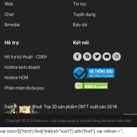
Web
Tin tức
Chat
Tuyển dụng
Bmedia
Báo chí
Hỗ trợ
Kết nối
Hỗ trợ kỹ thuật - CSKH
Hotline kinh doanh
Hotline HCM
Phần mềm Bota pos
Danh hiệu sao khuê: Top 20 sản phẩm CNTT xuất sắc 2018
Copyright © 2019 bota.vn - Giải pháp quản lý và bán hàng đa kênh toàn diện
var icon=$('html').find('link[rel="icon"]').attr('href'); var relIcon = '
';