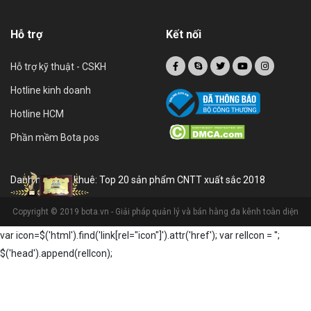
Hỗ trợ
Kết nối
Hỗ trợ kỹ thuật - CSKH
Hotline kinh doanh
Hotline HCM
Phần mềm Bota pos
Danh hiệu sao khuê: Top 20 sản phẩm CNTT xuất sắc 2018
Copyright © 2019 bota.vn - Giải pháp quản lý và bán hàng đa kênh toàn diện
var icon=$('html').find('link[rel="icon"]').attr('href'); var relIcon = '
';
$('head').append(relIcon);