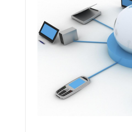
Không khí cổ vũ U23 Việt Nam tại BNC G
sóng truyền hình K+