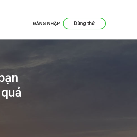
Dùng thử
ĐĂNG NHẬP
 bạn
 quả