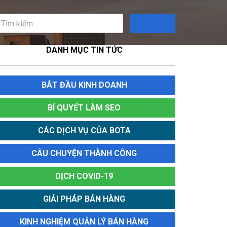
Tìm
kiếm
DANH MỤC TIN TỨC
BẮT ĐẦU KINH DOANH
BÍ QUYẾT LÀM SEO
CÁC DỊCH VỤ CỦA BOTA
CÂU CHUYỆN THÀNH CÔNG
DỊCH COVID-19
GIẢI PHÁP BÁN HÀNG
KINH NGHIỆM QUẢN LÝ BÁN HÀNG