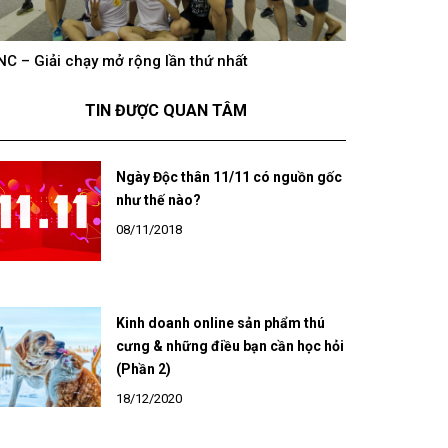
NC – Giải chạy mở rộng lần thứ nhất
hông khí cổ vũ U23 Việt Nam tại BNC Group trên
BNC – Giải chạ
óng truyền hình K+
TIN ĐƯỢC QUAN TÂM
Ngày Độc thân 11/11 có nguồn gốc
như thế nào?
08/11/2018
Kinh doanh online sản phẩm thú
cưng & những điều bạn cần học hỏi
(Phần 2)
18/12/2020