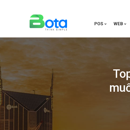
POS
WEB
Top
muố