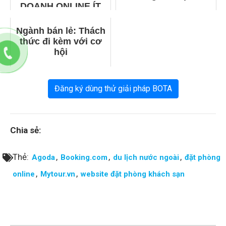
DOANH ONLINE ÍT
VỐN
Ngành bán lẻ: Thách
thức đi kèm với cơ
hội
Đăng ký dùng thử giải pháp BOTA
Chia sẻ:
Thẻ:
,
,
,
Agoda
Booking.com
du lịch nước ngoài
đặt phòng
,
,
online
Mytour.vn
website đặt phòng khách sạn