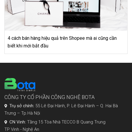
5 tuyệt chiêu kinh doanh trên Shopee để có một mùa kinh
doanh “hốt bạc”
CÔNG TY CỔ PHẦN CÔNG NGHỆ BOTA
Trụ sở chính:
55 Lê Đại Hành, P. Lê Đại Hành – Q. Hai Bà
Trưng – Tp.Hà Nội
CN Vinh:
Tầng 15 Tòa Nhà TECCO B Quang Trung
TP Vinh - Nghệ An