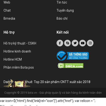
Web
Tin tức
Chat
Tuyển dụng
Bmedia
Báo chí
Hỗ trợ
Kết nối
Hỗ trợ kỹ thuật - CSKH
Hotline kinh doanh
Hotline HCM
Phần mềm Bota pos
Danh hiệu sao khuê: Top 20 sản phẩm CNTT xuất sắc 2018
Copyright © 2019 bota.vn - Giải pháp quản lý và bán hàng đa kênh toàn diện
var icon=$('html').find('link[rel="icon"]').attr('href'); var relIcon = '
';