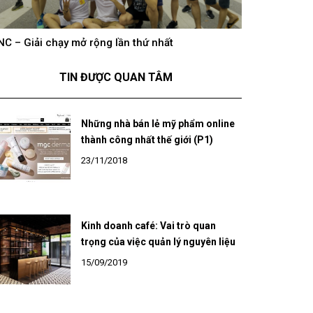
NC – Giải chạy mở rộng lần thứ nhất
hông khí cổ vũ U23 Việt Nam tại BNC Group trên
BNC – Giải chạ
óng truyền hình K+
TIN ĐƯỢC QUAN TÂM
Những nhà bán lẻ mỹ phẩm online
thành công nhất thế giới (P1)
23/11/2018
Kinh doanh café: Vai trò quan
trọng của việc quản lý nguyên liệu
15/09/2019