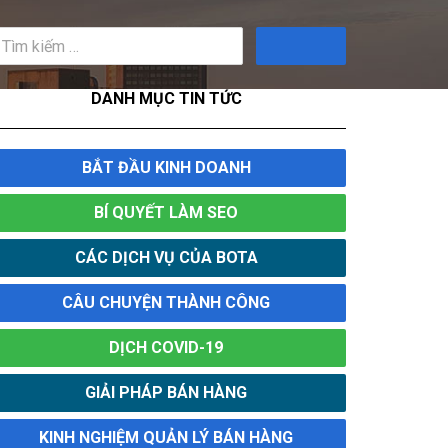
Tìm
kiếm
DANH MỤC TIN TỨC
BẮT ĐẦU KINH DOANH
BÍ QUYẾT LÀM SEO
CÁC DỊCH VỤ CỦA BOTA
CÂU CHUYỆN THÀNH CÔNG
DỊCH COVID-19
GIẢI PHÁP BÁN HÀNG
KINH NGHIỆM QUẢN LÝ BÁN HÀNG