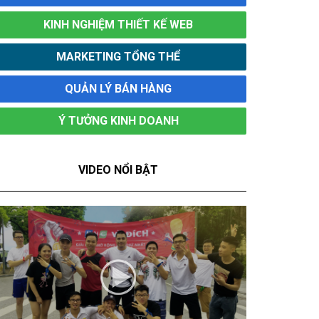
KINH NGHIỆM THIẾT KẾ WEB
MARKETING TỔNG THỂ
QUẢN LÝ BÁN HÀNG
Ý TƯỞNG KINH DOANH
VIDEO NỔI BẬT