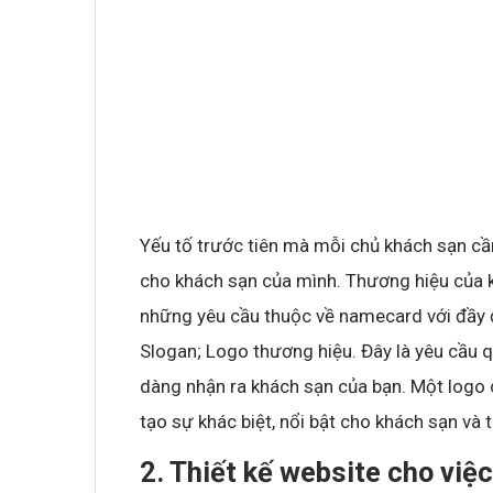
Không khí cổ vũ U23 Việt Nam tại BNC G
sóng truyền hình K+
Yếu tố trước tiên mà mỗi chủ khách sạn cầ
cho khách sạn của mình. Thương hiệu của k
những yêu cầu thuộc về namecard với đầy đủ 
Slogan; Logo thương hiệu. Đây là yêu cầu q
dàng nhận ra khách sạn của bạn. Một logo 
tạo sự khác biệt, nổi bật cho khách sạn và 
2. Thiết kế website cho việ