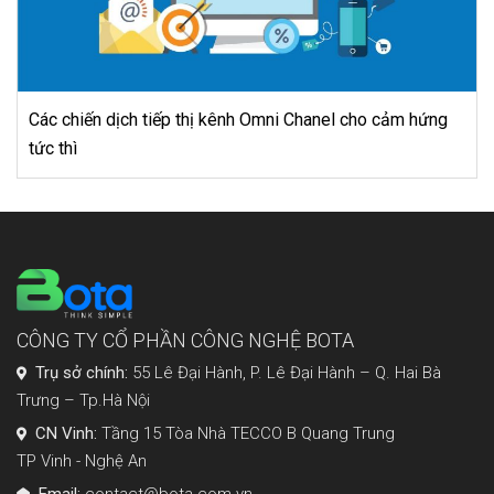
 cảm hứng
MÔ HÌNH SWOT CỦA HYUNDAI MOTORS 201
CÔNG TY CỔ PHẦN CÔNG NGHỆ BOTA
Trụ sở chính:
55 Lê Đại Hành, P. Lê Đại Hành – Q. Hai Bà
Trưng – Tp.Hà Nội
CN Vinh:
Tầng 15 Tòa Nhà TECCO B Quang Trung
TP Vinh - Nghệ An