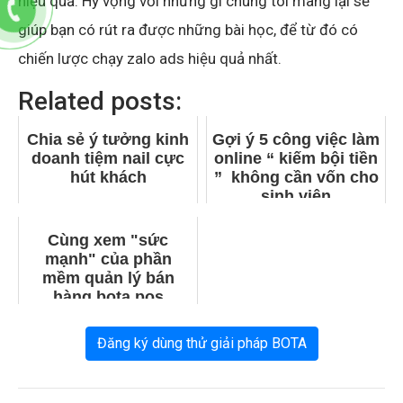
hiệu quả. Hy vọng với những gì chúng tôi mang lại sẽ
giúp bạn có rút ra được những bài học, để từ đó có
chiến lược chạy zalo ads hiệu quả nhất.
Related posts:
Chia sẻ ý tưởng kinh
Gợi ý 5 công việc làm
doanh tiệm nail cực
online “ kiếm bội tiền
hút khách
” không cần vốn cho
sinh viên
Cùng xem "sức
mạnh" của phần
mềm quản lý bán
hàng bota pos
Đăng ký dùng thử giải pháp BOTA