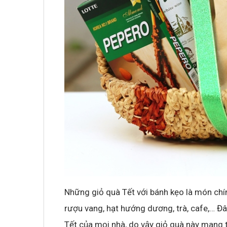
Không khí cổ vũ U23 Việt Nam tại BNC G
sóng truyền hình K+
Những giỏ quà Tết với bánh kẹo là món chí
rượu vang, hạt hướng dương, trà, cafe,… Đ
Tết của mọi nhà, do vậy giỏ quà này mang tí