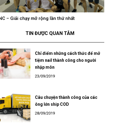
hông khí cổ vũ U23 Việt Nam tại BNC Group trên
BNC – Giải chạ
óng truyền hình K+
TIN ĐƯỢC QUAN TÂM
Chỉ điểm những cách thức để mở
tiệm nail thành công cho người
nhập môn
23/09/2019
Câu chuyện thành công của các
ông lớn ship COD
28/09/2019