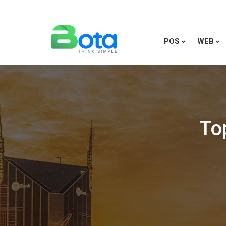
POS
WEB
To