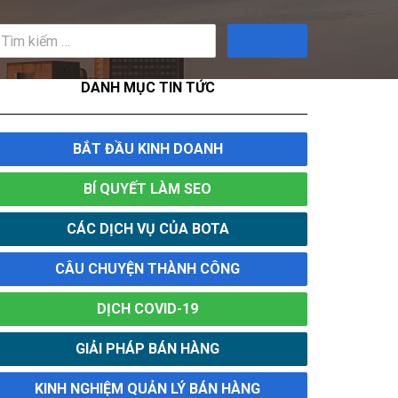
Tìm
kiếm
DANH MỤC TIN TỨC
BẮT ĐẦU KINH DOANH
BÍ QUYẾT LÀM SEO
CÁC DỊCH VỤ CỦA BOTA
CÂU CHUYỆN THÀNH CÔNG
DỊCH COVID-19
GIẢI PHÁP BÁN HÀNG
KINH NGHIỆM QUẢN LÝ BÁN HÀNG