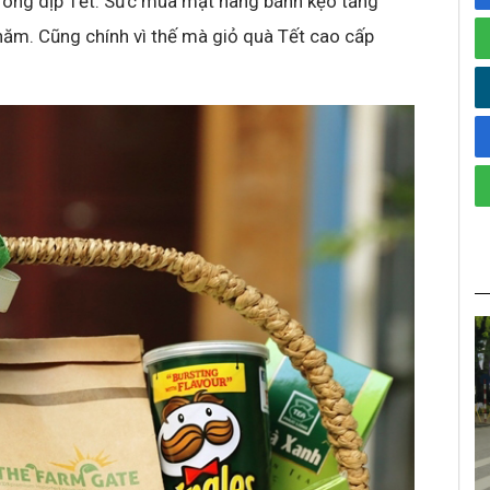
rong dịp Tết. Sức mua mặt hàng bánh kẹo tăng
năm. Cũng chính vì thế mà giỏ quà Tết cao cấp