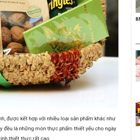
roup trên
BNC – Giải chạy mở rộng lần thứ nhất
K
s
nh, được kết hợp với nhiều loại sản phẩm khác như
ây đều là những món thực phẩm thiết yếu cho ngày
nh thiết thực rất cao.