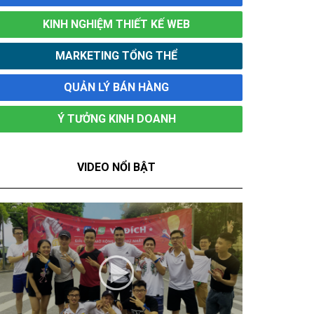
KINH NGHIỆM THIẾT KẾ WEB
MARKETING TỔNG THỂ
QUẢN LÝ BÁN HÀNG
Ý TƯỞNG KINH DOANH
VIDEO NỔI BẬT