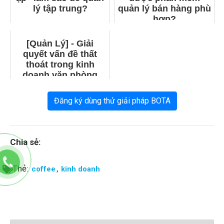
lý tập trung?
quản lý bán hàng phù
hợp?
[Quản Lý] - Giải
quyết vấn đề thất
thoát trong kinh
doanh văn phòng
phẩm
Đăng ký dùng thử giải pháp BOTA
Chia sẻ:
Thẻ:
,
coffee
kinh doanh