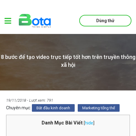
Dùng thử
8 bước để tạo video trực tiếp tốt hơn trên truyền thông
xã hội
19/11/2018
- Lượt xem: 791
Chuyên mục:
Bắt đầu kinh doanh
Marketing tổng thể
Danh Mục Bài Viết
[
hide
]