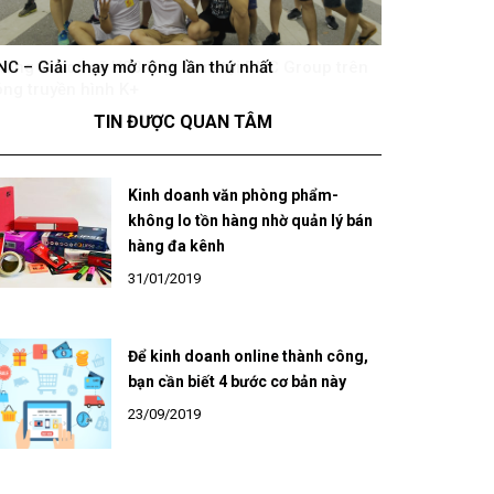
hông khí cổ vũ U23 Việt Nam tại BNC Group trên
BNC – Giải chạ
óng truyền hình K+
TIN ĐƯỢC QUAN TÂM
Kinh doanh văn phòng phẩm-
không lo tồn hàng nhờ quản lý bán
hàng đa kênh
31/01/2019
Để kinh doanh online thành công,
bạn cần biết 4 bước cơ bản này
23/09/2019