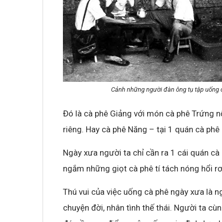
Không khí cổ vũ U23 Việt Nam tại BNC G
sóng truyền hình K+
Cảnh những người đàn ông tụ tập uống c
Đó là cà phê Giảng với món cà phê Trứng nổ
riêng. Hay cà phê Năng – tại 1 quán cà ph
Ngày xưa người ta chỉ cần ra 1 cái quán cà
ngắm những giọt cà phê tí tách nóng hổi rơi
Thú vui của việc uống cà phê ngày xưa là n
chuyện đời, nhân tình thế thái. Người ta cù