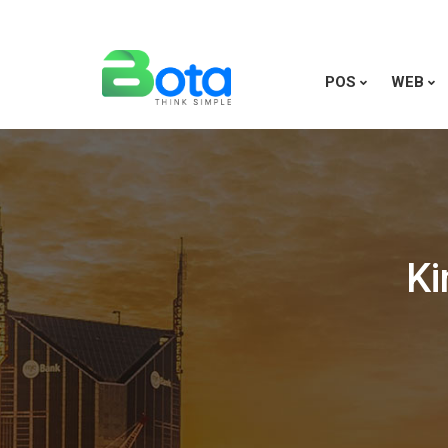
POS
WEB
Ki