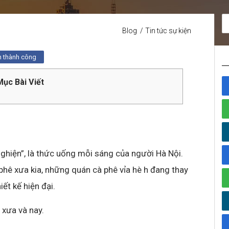
Blog
Tin tức sự kiện
n thành công
ục Bài Viết
ghiện”, là thức uống mỗi sáng của người Hà Nội.
phê xưa kia, những quán cà phê vỉa hè h đang thay
ết kế hiện đại.
 xưa và nay.