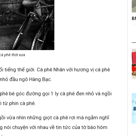
roup trên
BNC – Giải chạy mở rộng lần thứ nhất
K
s
à phê thời xưa
i tiếng thế giới. Cà phê Nhân với hương vị cà phê
ê nhỏ đầu ngõ Hàng Bạc.
 phê bé góc đường gọi 1 ly cà phê đen nhỏ và ngồi
 từ phin cà phê.
gồi vừa nhìn những giọt cà phê rơi mà ngẫm nghĩ
ng nói chuyện với nhau về tin tức của tờ báo hôm