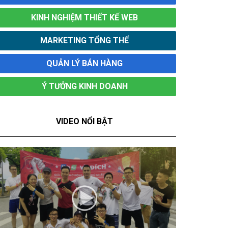
KINH NGHIỆM THIẾT KẾ WEB
MARKETING TỔNG THỂ
QUẢN LÝ BÁN HÀNG
Ý TƯỞNG KINH DOANH
VIDEO NỔI BẬT