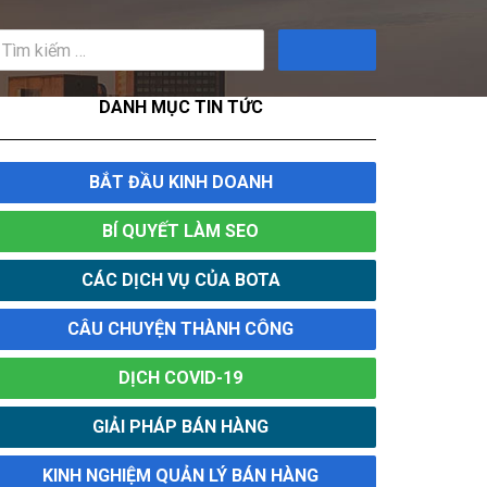
Tìm
kiếm
DANH MỤC TIN TỨC
BẮT ĐẦU KINH DOANH
BÍ QUYẾT LÀM SEO
CÁC DỊCH VỤ CỦA BOTA
CÂU CHUYỆN THÀNH CÔNG
DỊCH COVID-19
GIẢI PHÁP BÁN HÀNG
KINH NGHIỆM QUẢN LÝ BÁN HÀNG