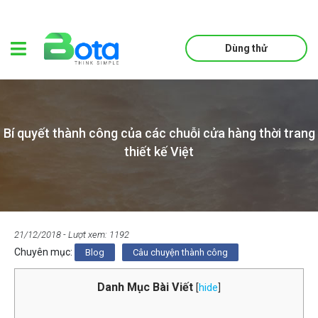
Dùng thử
Bí quyết thành công của các chuỗi cửa hàng thời trang
thiết kế Việt
21/12/2018
- Lượt xem: 1192
Chuyên mục:
Blog
Câu chuyện thành công
Danh Mục Bài Viết
[
hide
]