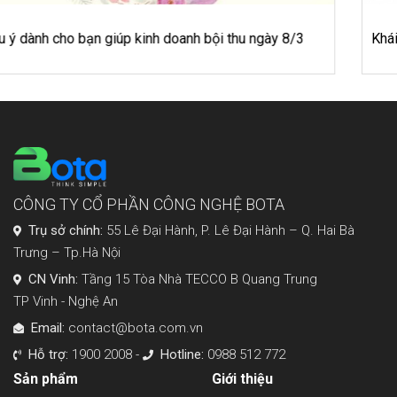
Khái Niệm Và Phương Pháp Kế Toán Hàng Tồn Kho
CÔNG TY CỔ PHẦN CÔNG NGHỆ BOTA
Trụ sở chính:
55 Lê Đại Hành, P. Lê Đại Hành – Q. Hai Bà
Trưng – Tp.Hà Nội
CN Vinh:
Tầng 15 Tòa Nhà TECCO B Quang Trung
TP Vinh - Nghệ An
Email:
contact@bota.com.vn
Hỗ trợ:
1900 2008 -
Hotline:
0988 512 772
Sản phẩm
Giới thiệu