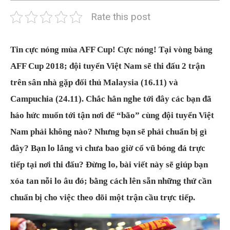
Rate this post
Tin cực nóng mùa AFF Cup! Cực nóng! Tại vòng bảng
AFF Cup 2018; đội tuyển Việt Nam sẽ thi đấu 2 trận
trên sân nhà gặp đối thủ Malaysia (16.11) và
Campuchia (24.11). Chắc hẳn nghe tới đây các bạn đã
háo hức muốn tới tận nơi để “bão” cùng đội tuyển Việt
Nam phải không nào? Nhưng bạn sẽ phải chuẩn bị gì
đây? Bạn lo lắng vì chưa bao giờ cổ vũ bóng đá trực
tiếp tại nơi thi đấu? Đừng lo, bài viết này sẽ giúp bạn
xóa tan nỗi lo âu đó; bằng cách lên sẵn những thứ cần
chuẩn bị cho việc theo dõi một trận cầu trực tiếp.