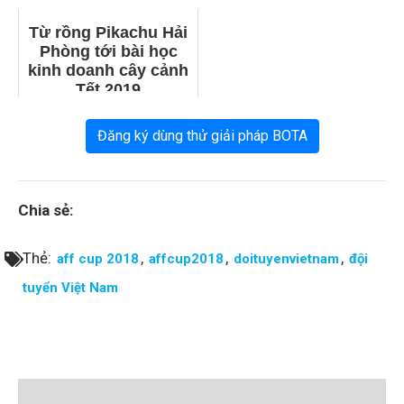
Từ rồng Pikachu Hải
Phòng tới bài học
kinh doanh cây cảnh
Tết 2019
Đăng ký dùng thử giải pháp BOTA
Chia sẻ:
Thẻ:
,
,
,
aff cup 2018
affcup2018
doituyenvietnam
đội
tuyển Việt Nam