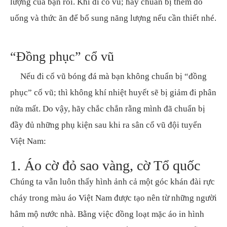
lượng của bạn rồi. Khi đi cổ vũ; hãy chuẩn bị thêm đồ
uống và thức ăn để bổ sung năng lượng nếu cần thiết nhé.
“Đồng phục” cổ vũ
Nếu đi cổ vũ bóng đá mà bạn không chuẩn bị “đồng
phục” cổ vũ; thì không khí nhiệt huyết sẽ bị giảm đi phân
nửa mất. Do vậy, hãy chắc chắn rằng mình đã chuẩn bị
đầy đủ những phụ kiện sau khi ra sân cổ vũ đội tuyển
Việt Nam:
1. Áo cờ đỏ sao vàng, cờ Tổ quốc
Chúng ta vẫn luôn thấy hình ảnh cả một góc khán đài rực
cháy trong màu áo Việt Nam được tạo nên từ những người
hâm mộ nước nhà. Bằng việc đồng loạt mặc áo in hình