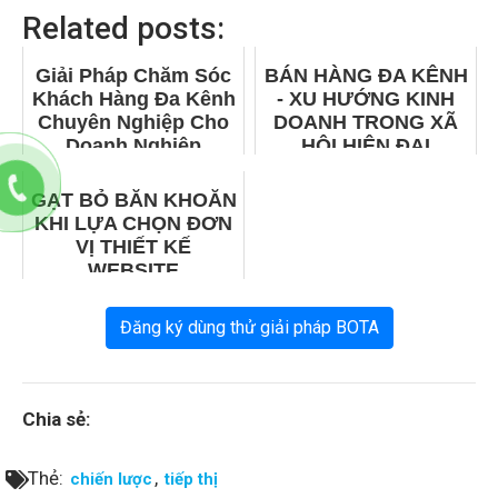
Related posts:
Giải Pháp Chăm Sóc
BÁN HÀNG ĐA KÊNH
Khách Hàng Đa Kênh
- XU HƯỚNG KINH
Chuyên Nghiệp Cho
DOANH TRONG XÃ
Doanh Nghiệp
HỘI HIỆN ĐẠI
GẠT BỎ BĂN KHOĂN
KHI LỰA CHỌN ĐƠN
VỊ THIẾT KẾ
WEBSITE
Đăng ký dùng thử giải pháp BOTA
Chia sẻ:
Thẻ:
,
chiến lược
tiếp thị