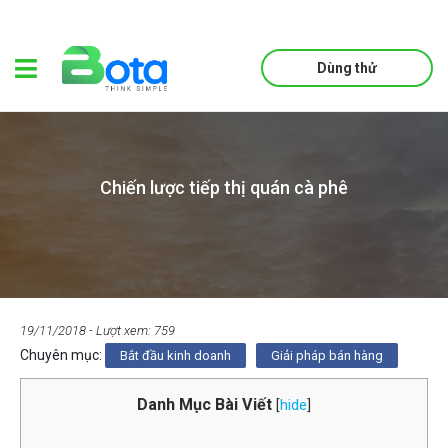
Dùng thử
Chiến lược tiếp thị quán cà phê
19/11/2018
- Lượt xem: 759
Chuyên mục:
Bắt đầu kinh doanh
Giải pháp bán hàng
Danh Mục Bài Viết
[
hide
]