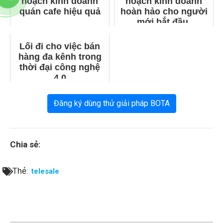
hoạch kinh doanh
hoạch kinh doanh
quán cafe hiệu quả
hoàn hảo cho người
mới bắt đầu.
Lối đi cho việc bán
hàng đa kênh trong
thời đại công nghệ
4.0
Đăng ký dùng thử giải pháp BOTA
Chia sẻ:
Thẻ:
telesale