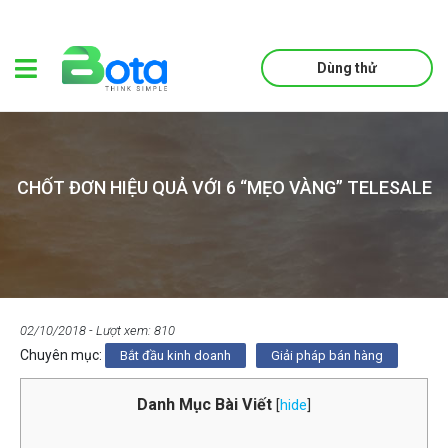
Dùng thử
CHỐT ĐƠN HIỆU QUẢ VỚI 6 “MẸO VÀNG” TELESALE
02/10/2018
- Lượt xem: 810
Chuyên mục:
Bắt đầu kinh doanh
Giải pháp bán hàng
Danh Mục Bài Viết
[
hide
]